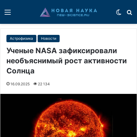
Меню
Switch
П
Астрофизика
Новости
Ученые NASA зафиксировали
необъяснимый рост активности
Солнца
16.09.2025
22 134