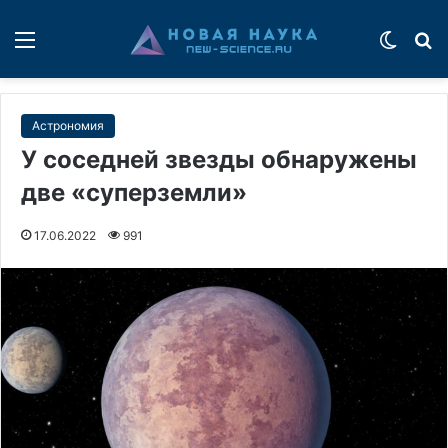
Меню
Switch
П
Астрономия
У соседней звезды обнаружены
две «суперземли»
17.06.2022
991