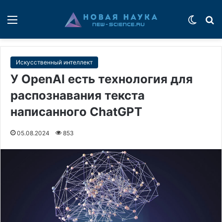
Меню
Switch
П
Искусственный интеллект
У OpenAI есть технология для
распознавания текста
написанного ChatGPT
05.08.2024
853