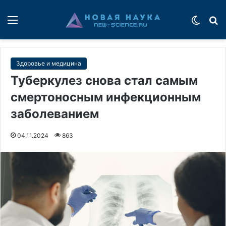
Меню
Switch
П
Здоровье и медицина
Туберкулез снова стал самым
смертоносным инфекционным
заболеванием
04.11.2024
863