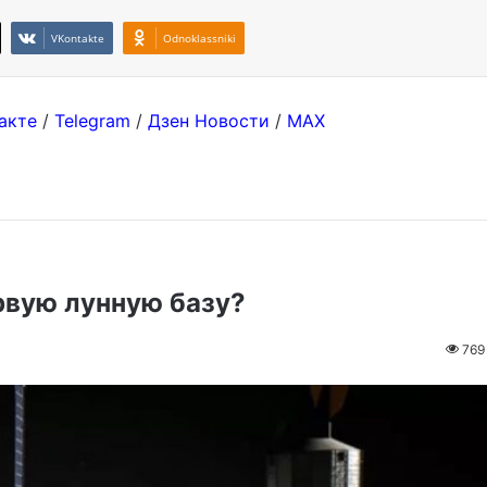
VKontakte
Odnoklassniki
акте
/
Telegram
/
Дзен Новости
/
MAX