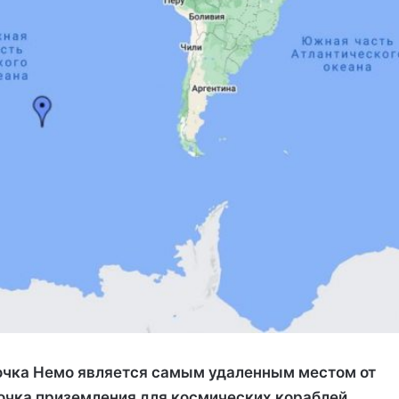
очка Немо является самым удаленным местом от
очка приземления для космических кораблей,