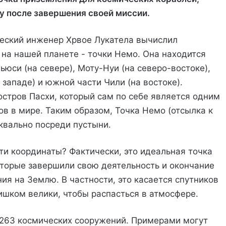
 после завершения своей миссии.
ческий инженер Хрвое Лукатела вычислил
 на нашей планете - точки Немо. Она находится
ьюси (на севере), Моту-Нуи (на северо-востоке),
 западе) и южной части Чили (на востоке).
стров Пасхи, который сам по себе является одним
в в мире. Таким образом, Точка Немо (отсылка к
квально посреди пустыни.
ти координаты? Фактически, это идеальная точка
оторые завершили свою деятельность и окончание
я на Землю. В частности, это касается спутников
ишком велики, чтобы распасться в атмосфере.
 263 космических сооружений. Примерами могут