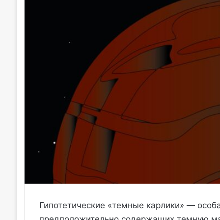
Гипотетические «темные карлики» — особа
предположительно содержащих темную ма