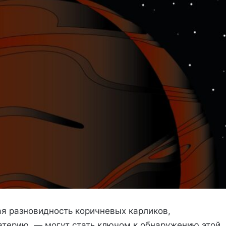
я разновидность коричневых карликов,
терию, — могут стать ключом к обнаружению этой