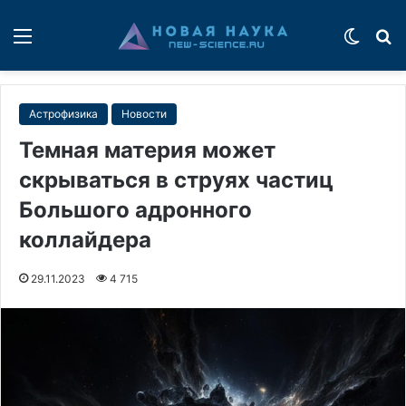
Меню
Switch
П
Астрофизика
Новости
Темная материя может
скрываться в струях частиц
Большого адронного
коллайдера
29.11.2023
4 715