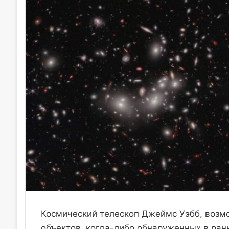
Космический телескоп Джеймс Уэбб, возм
объектов, когда-либо обнаруженных в ра