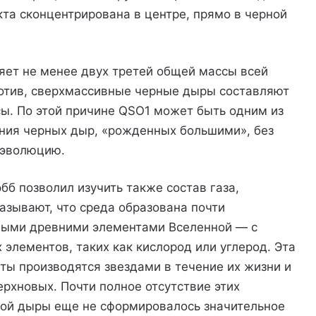
екта сконцентрирована в центре, прямо в черной
яет не менее двух третей общей массы всей
ротив, сверхмассивные черные дыры составляют
ы. По этой причине QSO1 может быть одним из
ния черных дыр, «рожденных большими», без
 эволюцию.
б позволил изучить также состав газа,
зывают, что среда образована почти
мыми древними элементами Вселенной — с
лементов, таких как кислород или углерод. Эта
ты производятся звездами в течение их жизни и
рхновых. Почти полное отсутствие этих
рной дыры еще не сформировалось значительное