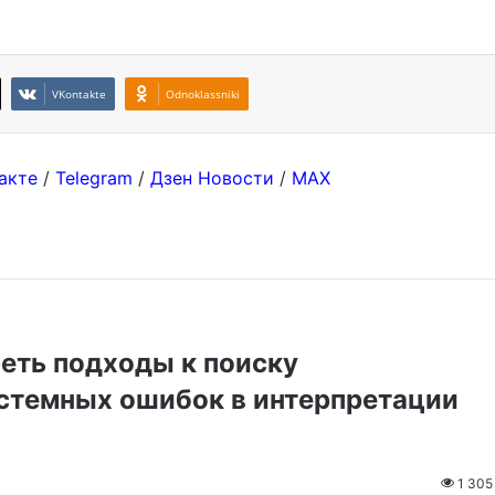
VKontakte
Odnoklassniki
акте
/
Telegram
/
Дзен Новости
/
MAX