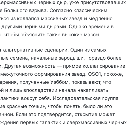
верхмассивных черных дыр, уже присутствовавших
ле Большого взрыва. Согласно классическим
ься из коллапса массивных звезд и медленно
с другими черными дырами. Однако времени в
, чтобы объяснить такие высокие массы.
т альтернативные сценарии. Один из самых
ые семена, начальные зародыши, гораздо более
и. Другая возможность — прямое коллапсирование
омежуточного формирования звезд. QSO1, похоже,
рения, полученные Уэббом, показывают, что
й и лишь впоследствии начала накапливать
лактики вокруг себя. Исследовательская группа
е красные точки», чтобы понять, было ли это
нной. Если это подтвердится, открытие может
ождения первых галактик и сверхмассивных черных