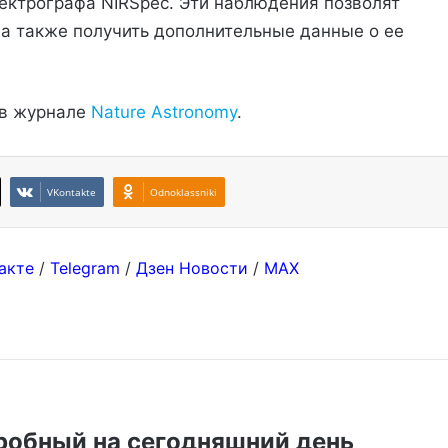
пектрографа NIRSpec. Эти наблюдения позволят
 а также получить дополнительные данные о ее
 в журнале
Nature Astronomy
.
VKontakte
Odnoklassniki
акте
/
Telegram
/
Дзен Новости
/
MAX