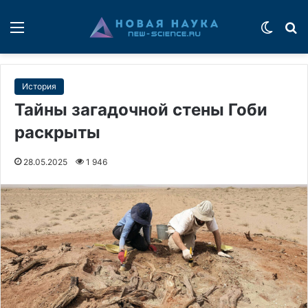
Меню
Switch
П
История
Тайны загадочной стены Гоби
раскрыты
28.05.2025
1 946