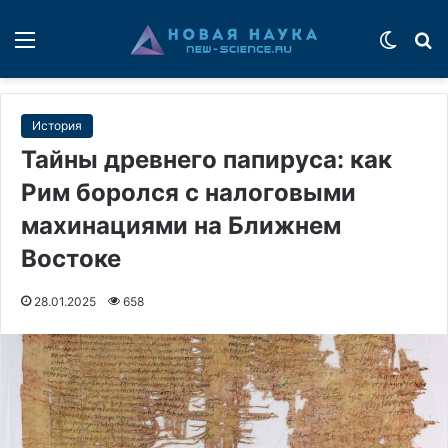
Меню
Switch
П
История
Тайны древнего папируса: как
Рим боролся с налоговыми
махинациями на Ближнем
Востоке
28.01.2025
658