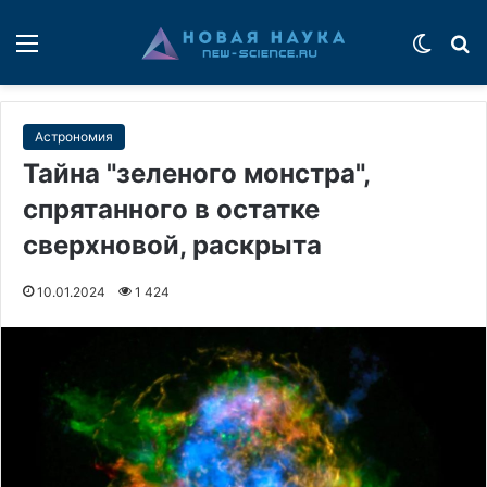
Меню
Switch
П
Астрономия
Тайна "зеленого монстра",
спрятанного в остатке
сверхновой, раскрыта
10.01.2024
1 424