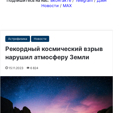
Подпишитесь на нас:
Вконтакте
/
Telegram
/
Дзен
Новости
/
MAX