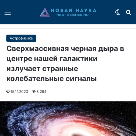
Меню
Switch
П
Астрофизика
Сверхмассивная черная дыра в
центре нашей галактики
излучает странные
колебательные сигналы
15.11.2023
3 294