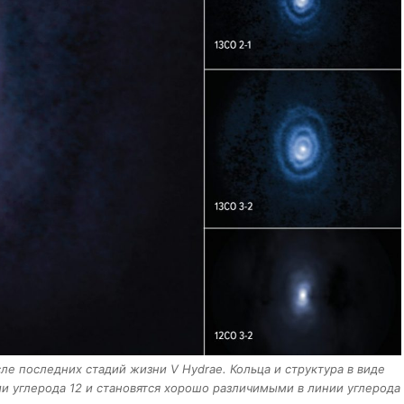
 последних стадий жизни V Hydrae. Кольца и структура в виде
и углерода 12 и становятся хорошо различимыми в линии углерода