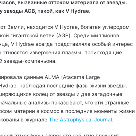
часов, вызванные оттоком материала от звезды.
звезды AGB, такой, как V Hydrae.
 от Земли, находится V Hydrae, богатая углеродом
кой гигантской ветви (AGB). Среди миллионов
нца, V Hydrae всегда представляла особый интерес
им относятся извержения плазмы, происходящие
ой звезды-компаньона.
зировала данные ALMA (Atacama Large
 V Hydrae, наблюдая последние фазы жизни звезды.
иряющихся колец от звезды и две загадочные
начальные анализы показывают, что эти странные
сом материи в космос в последние моменты жизни
ликованы в журнале
The Astrophysical Journal
.
своей атмосферы. Через это событие проходит