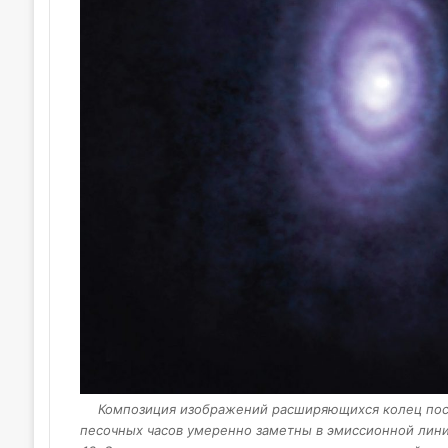
Композиция изображений расширяющихся колец после
песочных часов умеренно заметны в эмиссионной лини