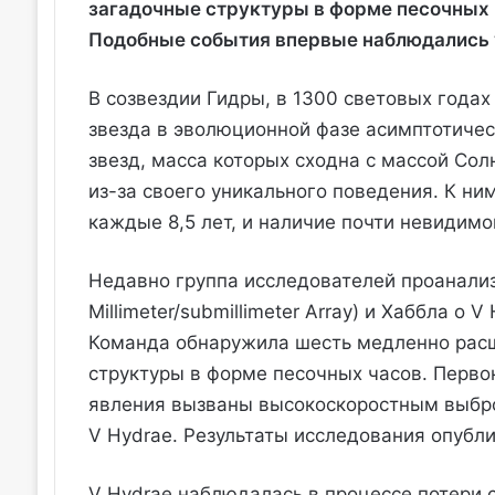
загадочные структуры в форме песочных 
Подобные события впервые наблюдались у 
В созвездии Гидры, в 1300 световых годах
звезда в эволюционной фазе асимптотичес
звезд, масса которых сходна с массой Сол
из-за своего уникального поведения. К н
каждые 8,5 лет, и наличие почти невидим
Недавно группа исследователей проанали
Millimeter/submillimeter Array) и Хаббла о
Команда обнаружила шесть медленно расш
структуры в форме песочных часов. Перво
явления вызваны высокоскоростным выбро
V Hydrae. Результаты исследования опуб
V Hydrae наблюдалась в процессе потери 