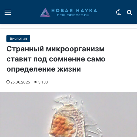
Меню
Switch
П
Биология
Странный микроорганизм
ставит под сомнение само
определение жизни
25.06.2025
3 183