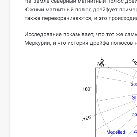
На Земле северный магнитный полюс дрейф
Южный магнитный полюс дрейфует примерн
также переворачиваются, и это происходил
Исследование показывает, что тот же сам
Меркурии, и что история дрейфа полюсов н