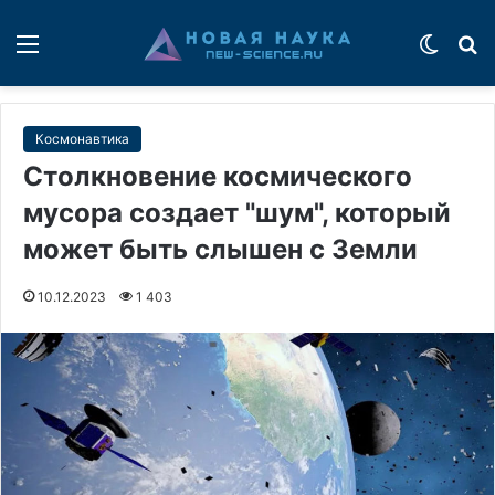
Меню
Switch
П
Космонавтика
Столкновение космического
мусора создает "шум", который
может быть слышен с Земли
10.12.2023
1 403