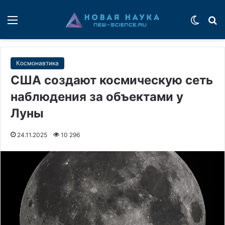
Меню
Switch
П
Космонавтика
США создают космическую сеть
наблюдения за объектами у
Луны
24.11.2025
10 296