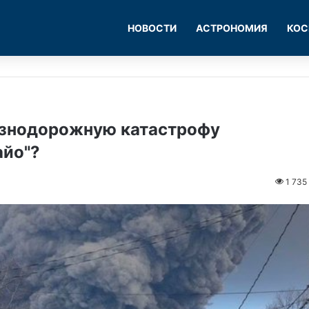
НОВОСТИ
АСТРОНОМИЯ
КОС
знодорожную катастрофу
айо"?
1 735