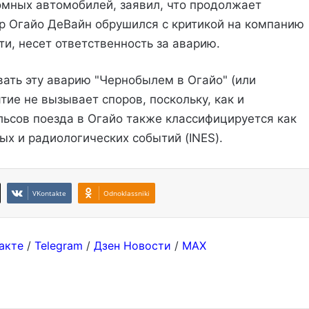
омных автомобилей, заявил, что продолжает
ор Огайо ДеВайн обрушился с критикой на компанию
сти, несет ответственность за аварию.
вать эту аварию "Чернобылем в Огайо" (или
тие не вызывает споров, поскольку, как и
ельсов поезда в Огайо также классифицируется как
х и радиологических событий (INES).
VKontakte
Odnoklassniki
акте
/
Telegram
/
Дзен Новости
/
MAX