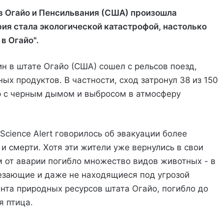
ов Огайо и Пенсильвания (США) произошла
ия стала экологической катастрофой, настолько
в Огайо".
н в штате Огайо (США) сошел с рельсов поезд,
х продуктов. В частности, сход затронул 38 из 150
ар с черным дымом и выбросом в атмосферу
 Science Alert говорилось об эвакуации более
и смерти. Хотя эти жители уже вернулись в свои
км от аварии погибло множество видов животных - в
езающие и даже не находящиеся под угрозой
та природных ресурсов штата Огайо, погибло до
я птица.