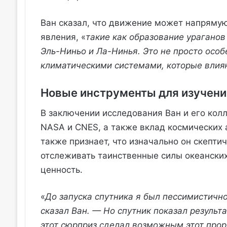
Ван сказал, что движение может напряму
явления, «
такие как образование ураганов 
Эль-Ниньо и Ла-Нинья. Это не просто осо
климатическими системами, которые влияю
Новые инструменты для изучения
В заключении исследования Ван и его кол
NASA и CNES, а также вклад космических 
также признает, что изначально он скепти
отслеживать таинственные силы океанских
ценность.
«
До запуска спутника я был пессимистичн
сказал Ван. — Но спутник показал результ
этот сюрприз сделал возможным этот про