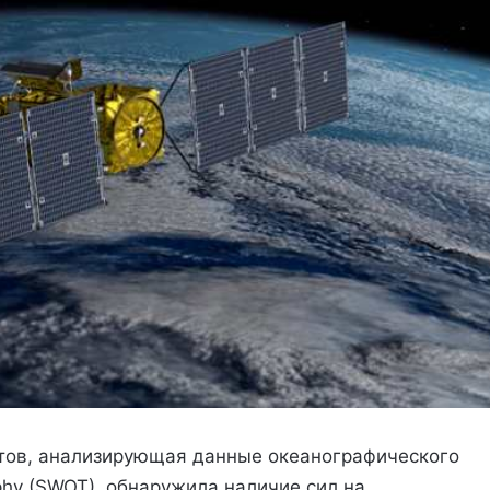
етов, анализирующая данные океанографического
phy (SWOT), обнаружила наличие сил на