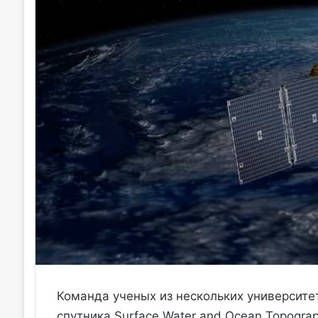
Команда ученых из нескольких университ
спутника Surface Water and Ocean Topogra