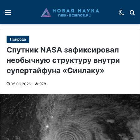
Меню
Switch
П
Природа
Спутник NASA зафиксировал
необычную структуру внутри
супертайфуна «Синлаку»
05.06.2026
978