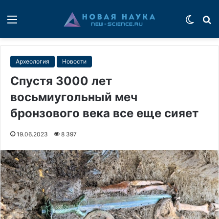
Меню
Switch
П
Археология
Новости
Спустя 3000 лет
восьмиугольный меч
бронзового века все еще сияет
19.06.2023
8 397