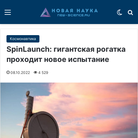
Меню
Switch
П
Космонавтика
SpinLaunch: гигантская рогатка
проходит новое испытание
08.10.2022
4 529