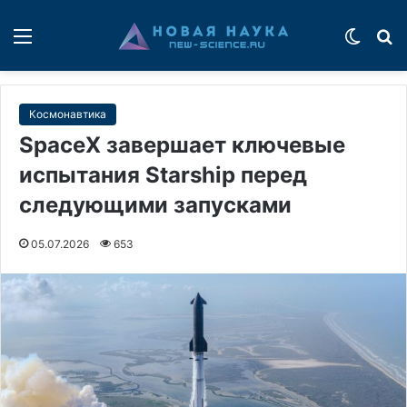
Меню
Switch
П
Космонавтика
SpaceX завершает ключевые
испытания Starship перед
следующими запусками
05.07.2026
653