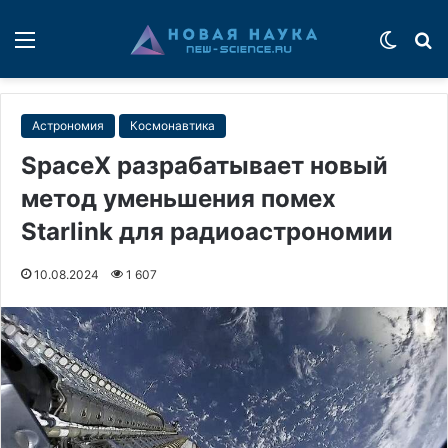
Меню
Switch
П
Астрономия
Космонавтика
SpaceX разрабатывает новый
метод уменьшения помех
Starlink для радиоастрономии
10.08.2024
1 607