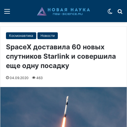
Меню
Switch
П
Космонавтика
Новости
SpaceX доставила 60 новых
спутников Starlink и совершила
еще одну посадку
04.09.2020
463