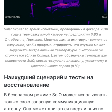
Solar Orbiter во время испытаний, проведенных в декабре 2018
года в термовакуумной камере на предприятии IABG в
Оттобрунне, Германия. Мощные лампы имитируют солнечное
излучение, чтобы продемонстрировать, что спутник может
выдержать экстремальные температуры, с которыми он
столкнется вблизи Солнца. Цветом обозначены температуры
поверхности SolO, соответствующие диапазону, указанному в
цветовой шкале справа (в °C).
Наихудший сценарий и тесты на
восстановление
В безопасном режиме SolO может использовать
только свою запасную коммуникационную
антенну. Она может двигаться вверх и вниз по