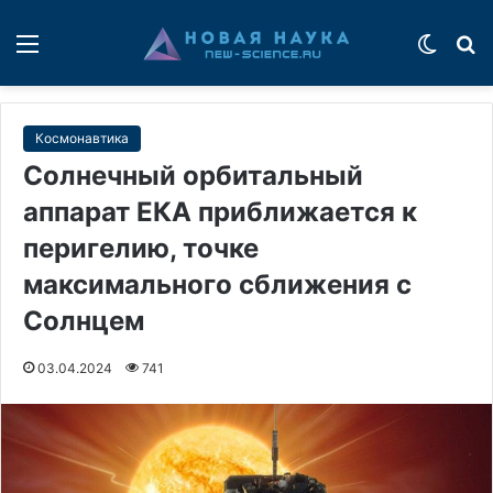
Меню
Switch
П
Космонавтика
Солнечный орбитальный
аппарат ЕКА приближается к
перигелию, точке
максимального сближения с
Солнцем
03.04.2024
741