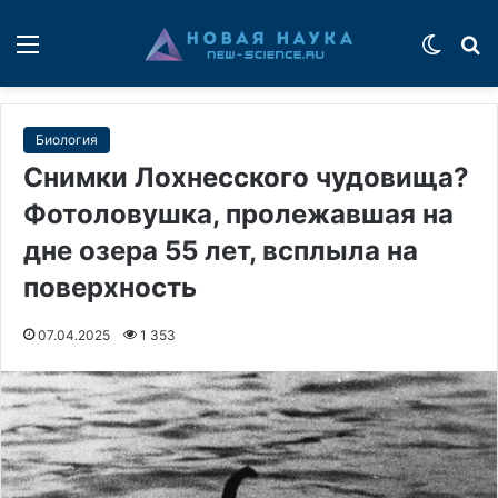
Меню
Switch
П
Биология
Снимки Лохнесского чудовища?
Фотоловушка, пролежавшая на
дне озера 55 лет, всплыла на
поверхность
07.04.2025
1 353