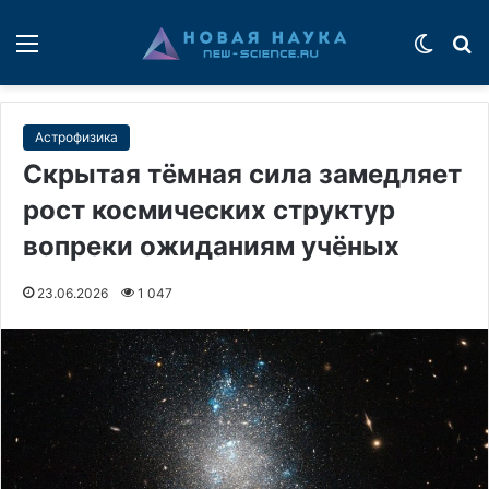
Меню
Switch
П
Астрофизика
Скрытая тёмная сила замедляет
рост космических структур
вопреки ожиданиям учёных
23.06.2026
1 047