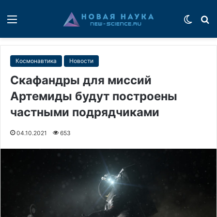
Меню
Switch
П
Космонавтика
Новости
Скафандры для миссий
Артемиды будут построены
частными подрядчиками
04.10.2021
653