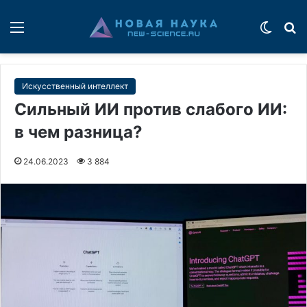
Меню
Switch
П
Искусственный интеллект
Сильный ИИ против слабого ИИ:
в чем разница?
24.06.2023
3 884