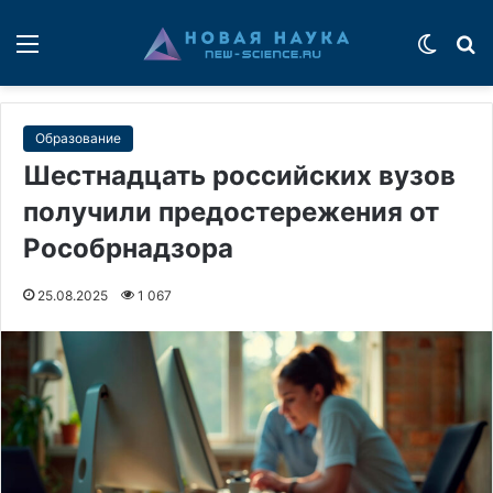
Меню
Switch
П
Образование
Шестнадцать российских вузов
получили предостережения от
Рособрнадзора
25.08.2025
1 067