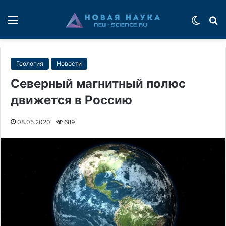
Меню
Switch
П
Геология
Новости
Северный магнитный полюс
движется в Россию
08.05.2020
689