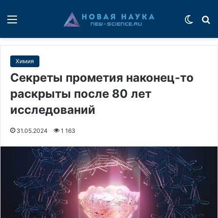
Меню
Switch
П
Химия
Секреты прометия наконец-то
раскрыты после 80 лет
исследований
31.05.2024
1 163