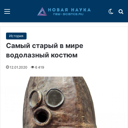
Меню
Switch
П
История
Самый старый в мире
водолазный костюм
12.01.2020
6 419