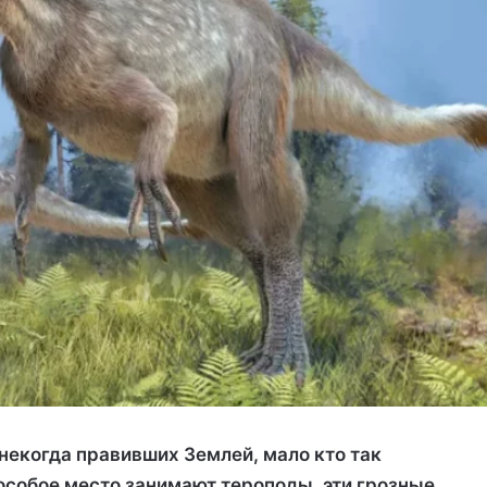
некогда правивших Землей, мало кто так
особое место занимают тероподы, эти грозные