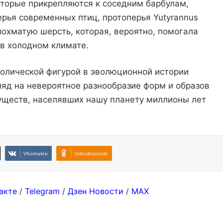
оторые прикрепляются к соседним барбулам,
перья современных птиц, протоперья Yutyrannus
охматую шерсть, которая, вероятно, помогала
 в холодном климате.
мволической фигурой в эволюционной истории
ляд на невероятное разнообразие форм и образов
уществ, населявших нашу планету миллионы лет
VKontakte
Odnoklassniki
акте
/
Telegram
/
Дзен Новости
/
MAX