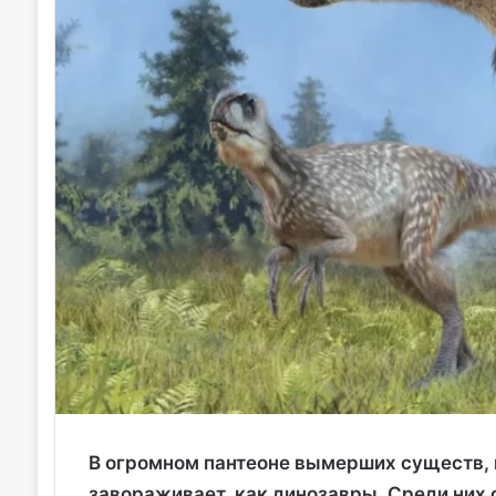
В огромном пантеоне вымерших существ, 
завораживает, как динозавры. Среди них 