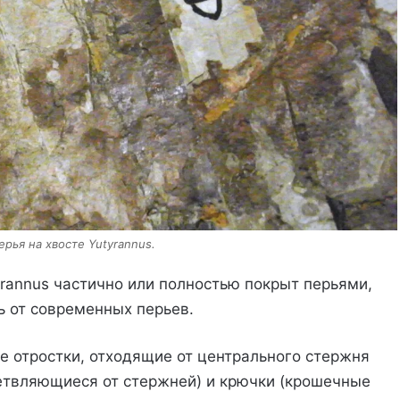
рья на хвосте Yutyrannus.
tyrannus частично или полностью покрыт перьями,
ь от современных перьев.
е отростки, отходящие от центрального стержня
ветвляющиеся от стержней) и крючки (крошечные