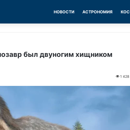
НОВОСТИ
АСТРОНОМИЯ
КОС
нозавр был двуногим хищником
1 428