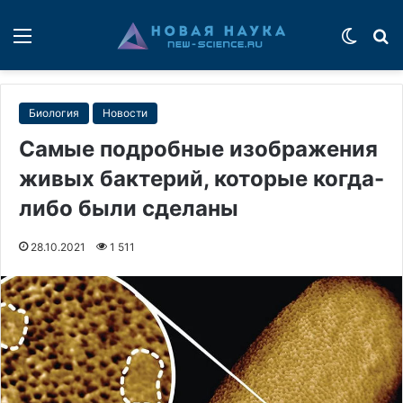
Меню
Switch
П
Биология
Новости
Самые подробные изображения
живых бактерий, которые когда-
либо были сделаны
28.10.2021
1 511