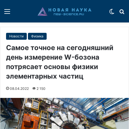
Меню
Switch
П
Новости
Физика
Самое точное на сегодняшний
день измерение W-бозона
потрясает основы физики
элементарных частиц
08.04.2022
2 150