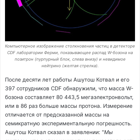
Компьютерное изображение столкновения частиц в детекторе
CDF лаборатории Ферми, показывающее распад W-бозона на
позитрон (пурпурный блок, слева внизу) и невидимое
нейтрино (желтая стрелка).
После десяти лет работы Ашутош Котвал и его
397 сотрудников CDF обнаружили, что масса W-
бозона составляет 80 443,5 мегаэлектронвольт,
или в 86 раз больше массы протона. Измерение
отличается от предсказанной массы на
семикратную экспериментальную погрешность.
Ашутош Котвал сказал в заявлении: "
Мы