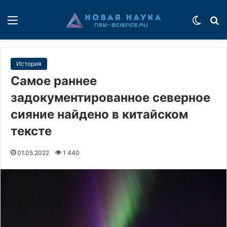
Меню
Switch
П
История
Самое раннее
задокументированное северное
сияние найдено в китайском
тексте
01.05.2022
1 440