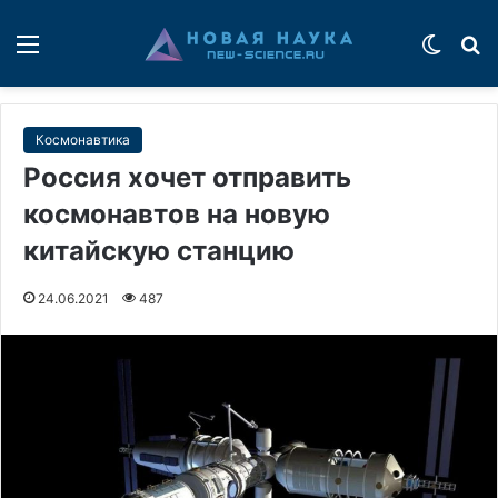
Меню
Switch
П
Космонавтика
Россия хочет отправить
космонавтов на новую
китайскую станцию
24.06.2021
487