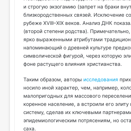
и строгую экзогамию (запрет на браки вну
близкородственных связей. Исключение с
рубеже XVIII–XIX веков. Анализ ДНК показ
(второй степени родства). Примечательно,
ярко выраженными атрибутами традиционн
напоминающий о древней культуре предков
символической фигурой, через которую эл
фоне растущего влияния христианства.
Таким образом, авторы
исследования
прих
носило иной характер, чем, например, кол
малопригодных для массового переселения
коренное население, а встроили его элит
систему, сделав их ключевыми партнерами
эпидемиологическим потрясениям, но оста
саха.