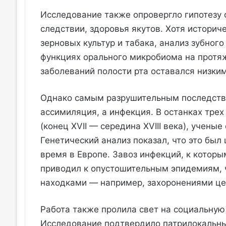
Исследование также опровергло гипотезу 
следствии, здоровья якутов. Хотя историч
зерновых культур и табака, анализ зубног
функциях орального микробиома на протяж
заболеваний полости рта оставался низки
Однако самым разрушительным последстви
ассимиляция, а инфекция. В останках тре
(конец XVII — середина XVIII века), учены
Генетический анализ показал, что это был 
время в Европе. Завоз инфекций, к которы
приводил к опустошительным эпидемиям, 
находками — например, захоронениями це
Работа также пролила свет на социальную
Исследование подтвердило патрилокальны