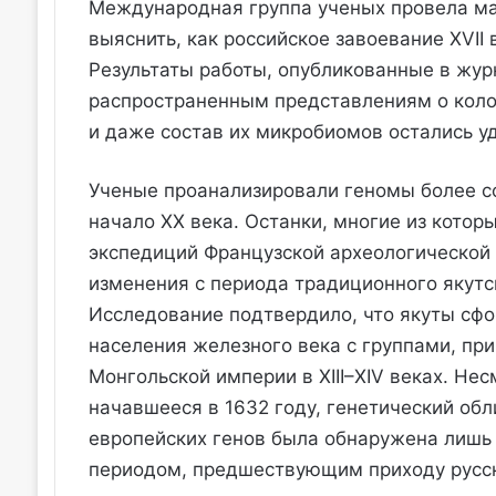
Международная группа ученых провела ма
выяснить, как российское завоевание XVII
Результаты работы, опубликованные в журн
распространенным представлениям о колон
и даже состав их микробиомов остались у
Ученые проанализировали геномы более со
начало XX века. Останки, многие из котор
экспедиций Французской археологической 
изменения с периода традиционного якутс
Исследование подтвердило, что якуты сфо
населения железного века с группами, п
Монгольской империи в XIII–XIV веках. Не
начавшееся в 1632 году, генетический обл
европейских генов была обнаружена лишь 
периодом, предшествующим приходу русски