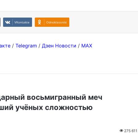
VKontakte
Odnoklassniki
акте
/
Telegram
/
Дзен Новости
/
MAX