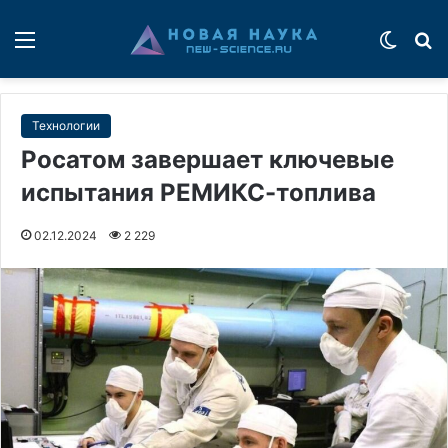
Меню
Switch
П
Технологии
Росатом завершает ключевые
испытания РЕМИКС-топлива
02.12.2024
2 229