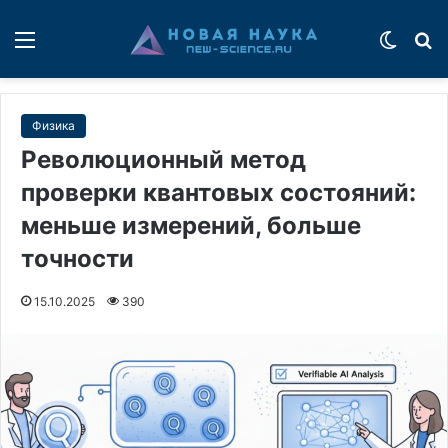
Меню
Switch
П
Физика
Революционный метод
проверки квантовых состояний:
меньше измерений, больше
точности
15.10.2025
390