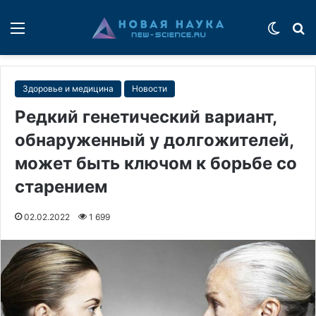
Меню
Switch
П
Здоровье и медицина
Новости
Редкий генетический вариант,
обнаруженный у долгожителей,
может быть ключом к борьбе со
старением
02.02.2022
1 699