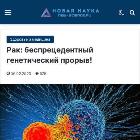
Меню
Switch
П
Здоровье и медицина
Рак: беспрецедентный
генетический прорыв!
06.02.2020
575