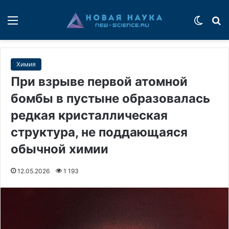
Меню
Switch
П
Химия
При взрыве первой атомной
бомбы в пустыне образовалась
редкая кристаллическая
структура, не поддающаяся
обычной химии
12.05.2026
1 193