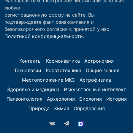
Направляя нам электронное письмо или заполняя
любую
регистрационную форму на сайте, Вы
подтверждаете факт ознакомления и
безоговорочного согласия с принятой у нас
Политикой конфиденциальности.
Контакты
Космонавтика
Астрономия
Технологии
Робототехника
Общие знания
Местоположение МКС
Астрофизика
Здоровье и медицина
Искусственный интеллект
Палеонтология
Археология
Биология
История
Природа
Химия
Определения
vk.com
Telegram
MAX