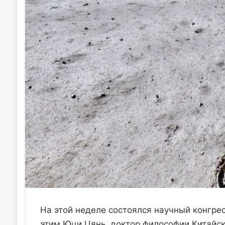
На этой неделе состоялся научный конгресс
этим Юци Цянь, доктор философии Китайск