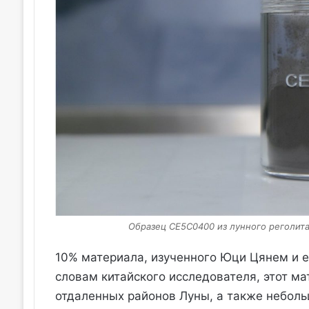
Образец CE5C0400 из лунного реголита
10% материала, изученного Юци Цянем и е
словам китайского исследователя, этот ма
отдаленных районов Луны, а также неболь