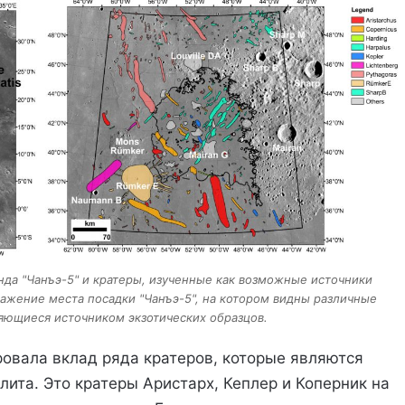
нда "Чанъэ-5" и кратеры, изученные как возможные источники
ражение места посадки "Чанъэ-5", на котором видны различные
яющиеся источником экзотических образцов.
овала вклад ряда кратеров, которые являются
ита. Это кратеры Аристарх, Кеплер и Коперник на