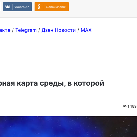
VKontakte
Odnoklassniki
акте
/
Telegram
/
Дзен Новости
/
MAX