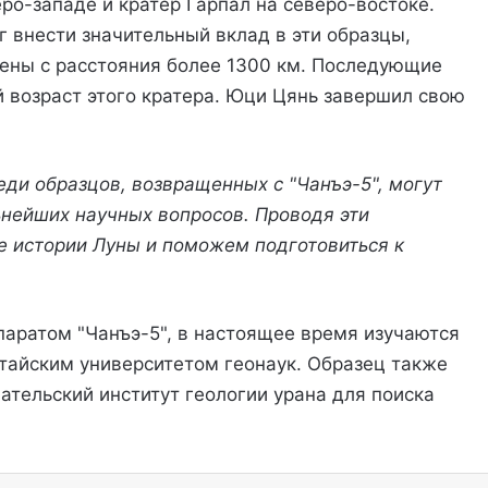
еро-западе и кратер Гарпал на северо-востоке.
г внести значительный вклад в эти образцы,
чены с расстояния более 1300 км. Последующие
 возраст этого кратера. Юци Цянь завершил свою
еди образцов, возвращенных с "Чанъэ-5", могут
ьнейших научных вопросов. Проводя эти
е истории Луны и поможем подготовиться к
аратом "Чанъэ-5", в настоящее время изучаются
итайским университетом геонаук. Образец также
ательский институт геологии урана для поиска