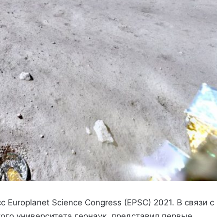
 Europlanet Science Congress (EPSC) 2021. В связи с
ого университета геонаук, представил первые