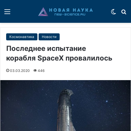
Меню
Switch
П
Космонавтика
Новости
Последнее испытание
корабля SpaceX провалилось
03.03.2020
446