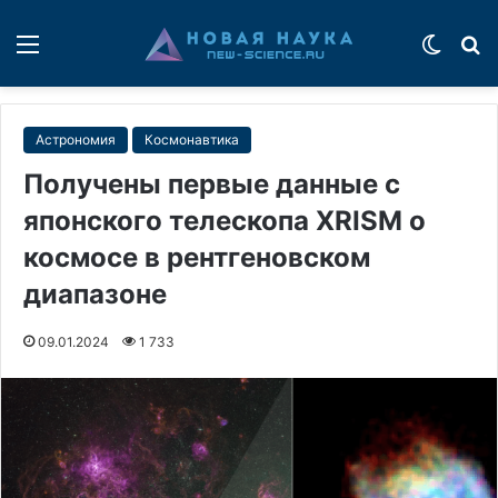
Меню
Switch
П
Астрономия
Космонавтика
Получены первые данные с
японского телескопа XRISM о
космосе в рентгеновском
диапазоне
09.01.2024
1 733