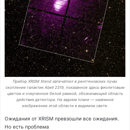
Прибор XRISM Xtend запечатлел в рентгеновских лучах
скопление галактик Abell 2319, показанное здесь фиолетовым
цветом и очерченное белой рамкой, обозначающей область
действия детектора. На заднем плане — наземное
изображение этой области в видимом свете.
Ожидания от XRISM превзошли все ожидания.
Но есть проблема