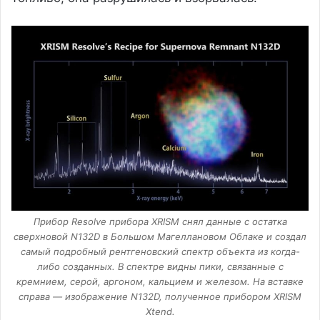
Прибор Resolve прибора XRISM снял данные с остатка
сверхновой N132D в Большом Магеллановом Облаке и создал
самый подробный рентгеновский спектр объекта из когда-
либо созданных. В спектре видны пики, связанные с
кремнием, серой, аргоном, кальцием и железом. На вставке
справа — изображение N132D, полученное прибором XRISM
Xtend.