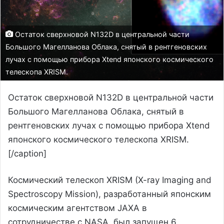
Остаток сверхновой N132D в центральной части
Большого Магелланова Облака, снятый в рентгеновских
лучах с помощью прибора Xtend японского космического
телескопа XRISM.
Остаток сверхновой N132D в центральной части
Большого Магелланова Облака, снятый в
рентгеновских лучах с помощью прибора Xtend
японского космического телескопа XRISM.
[/caption]
Космический телескоп XRISM (X-ray Imaging and
Spectroscopy Mission), разработанный японским
космическим агентством JAXA в
сотрудничестве с NASA, был запущен 6