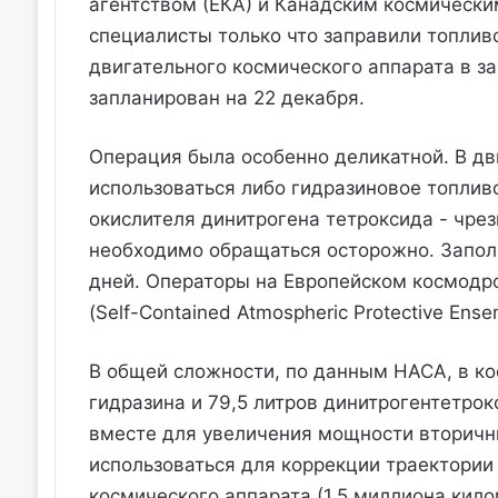
агентством (ЕКА) и Канадским космическим
специалисты только что заправили топли
двигательного космического аппарата в за
запланирован на 22 декабря.
Операция была особенно деликатной. В дв
использоваться либо гидразиновое топлив
окислителя динитрогена тетроксида - чре
необходимо обращаться осторожно. Заполн
дней. Операторы на Европейском космодр
(Self-Contained Atmospheric Protective En
В общей сложности, по данным НАСА, в ко
гидразина и 79,5 литров динитрогентетрок
вместе для увеличения мощности вторичны
использоваться для коррекции траектории
космического аппарата (1,5 миллиона кил