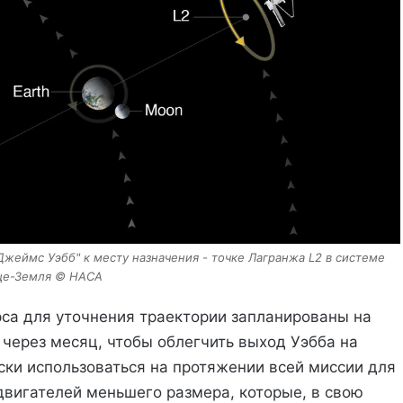
Джеймс Уэбб" к месту назначения - точке Лагранжа L2 в системе
це-Земля © НАСА
са для уточнения траектории запланированы на
ем через месяц, чтобы облегчить выход Уэбба на
ски использоваться на протяжении всей миссии для
двигателей меньшего размера, которые, в свою