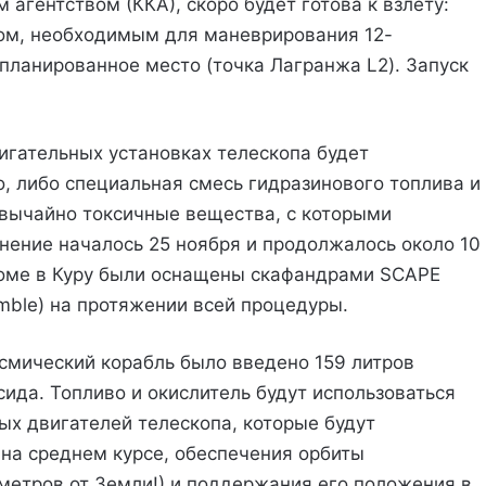
 агентством (ККА), скоро будет готова к взлету:
вом, необходимым для маневрирования 12-
планированное место (точка Лагранжа L2). Запуск
игательных установках телескопа будет
о, либо специальная смесь гидразинового топлива и
звычайно токсичные вещества, с которыми
ение началось 25 ноября и продолжалось около 10
оме в Куру были оснащены скафандрами SCAPE
semble) на протяжении всей процедуры.
смический корабль было введено 159 литров
сида. Топливо и окислитель будут использоваться
х двигателей телескопа, которые будут
 на среднем курсе, обеспечения орбиты
ометров от Земли!) и поддержания его положения в