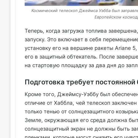
Космический телескоп Джеймса Уэбба был заправле
Европейском космодр
Теперь, когда загрузка топлива завершена
запуску. Это включает в себя перемещение
установку его на вершине ракеты Ariane 5,
его в защитный обтекатель. После заверше
на стартовую площадку за два дня до зап
Подготовка требует постоянной
Кроме того, Джеймсу-Уэббу был обеспечен 
отличие от Хаббла, чей телескоп заключен
только тенью от солнцезащитного козырька
Земле, окружающая его среда должна быть
солнцезащитный экран не должны быть з
пленками, которые могут снизить его чувс