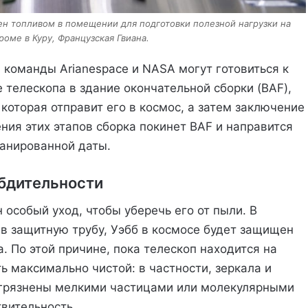
н топливом в помещении для подготовки полезной нагрузки на
оме в Куру, Французская Гвиана.
, команды Arianespace и NASA могут готовиться к
 телескопа в здание окончательной сборки (BAF),
 которая отправит его в космос, а затем заключение
ния этих этапов сборка покинет BAF и направится
ланированной даты.
 бдительности
особый уход, чтобы уберечь его от пыли. В
 в защитную трубу, Уэбб в космосе будет защищен
. По этой причине, пока телескоп находится на
 максимально чистой: в частности, зеркала и
агрязнены мелкими частицами или молекулярными
твительность.